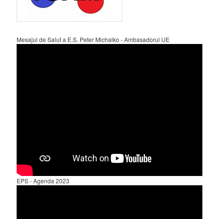
Mesajul de Salut a E.S. Peter Michalko - Ambasadorul UE
EPS - Agenda 2023