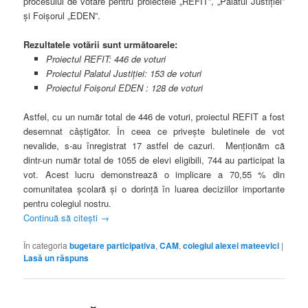
procesului de votare pentru proiectele „REFIT”, „Palatul Justiției”
și Foișorul „EDEN”.
Rezultatele votării sunt următoarele:
Proiectul REFIT: 446 de voturi
Proiectul Palatul Justiției: 153 de voturi
Proiectul Foișorul EDEN : 128 de voturi
Astfel, cu un număr total de 446 de voturi, proiectul REFIT a fost
desemnat câștigător. În ceea ce privește buletinele de vot
nevalide, s-au înregistrat 17 astfel de cazuri. Menționăm că
dintr-un număr total de 1055 de elevi eligibili, 744 au participat la
vot. Acest lucru demonstrează o implicare a 70,55 % din
comunitatea școlară și o dorință în luarea deciziilor importante
pentru colegiul nostru.
Continuă să citești
→
În categoria
bugetare participativa
,
CAM
,
colegiul alexei mateevici
|
Lasă un răspuns