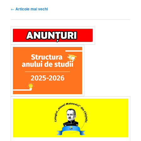
Navigare
←
Articole mai vechi
articole