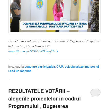
Formular de evaluare externă a procesului de Bugetare Participativă
în Colegiul „Alexei Mateevici”
https://forms.gle/ViTh5b8ZLkgafTVa9
În categoria
bugetare participativa
,
CAM
,
colegiul alexei mateevici
|
Lasă un răspuns
REZULTATELE VOTĂRII –
alegerile proiectelor în cadrul
Programului „Bugetarea