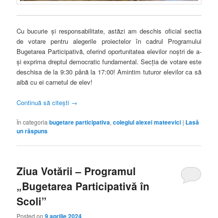
Cu bucurie și responsabilitate, astăzi am deschis oficial sectia
de votare pentru alegerile proiectelor în cadrul Programului
Bugetarea Participativă, oferind oportunitatea elevilor noștri de a-
și exprima dreptul democratic fundamental. Secția de votare este
deschisa de la 9:30 până la 17:00! Amintim tuturor elevilor ca să
aibă cu ei carnetul de elev!
Continuă să citești
→
În categoria
bugetare participativa
,
colegiul alexei mateevici
|
Lasă
un răspuns
Ziua Votării – Programul
„Bugetarea Participativă în
Scoli”
Posted on
9 aprilie 2024