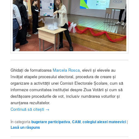
Ghidați de formatoarea
Marcela Rosca
, elevii și elevele au
învățat etapele procesului electoral, procedura de creare și
organizare a activității unei Comisii Electorale Școlare, cum să
informeze comunitatea instituției despre Ziua Votării și cum să
desfășoare procedurile de vot, inclusiv numărarea voturilor și
anunțarea rezultatelor.
Continuă să citești
→
În categoria
bugetare participativa
,
CAM
,
colegiul alexei mateevici
|
Lasă un răspuns