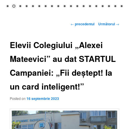
Navigare
←
precedentul
Următorul
→
articole
Elevii Colegiului „Alexei
Mateevici” au dat STARTUL
Campaniei: „Fii deștept! Ia
un card inteligent!”
Posted on
16 septembrie 2023