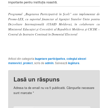
importante pentru instituția noastră.
Programul „Bugetarea Participativă în Școli” este implementat de
Promo-LEX, cu suportul financiar al Agenției Statelor Unite pentru
Dezvoltare Internațională (USAID Moldova), în colaborare cu
Ministerul Educației și Cercetării al Republicii Moldova și CICDE –
Centrul de Instruire Continuă în Domeniul Electoral
Articol din categoria
bugetare participativa
,
colegiul alexei
mateevici
,
proiect
, scris de
admin
. Salvează
legătura
.
Lasă un răspuns
Adresa ta de email nu va fi publicată. Câmpurile necesare
sunt marcate
*