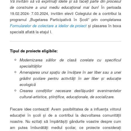
Vă invităm să vă exprimați ideile și să faceți parte din procesul
de construire a unui mediu educațional mai bun!
În perioada
19.02.2024- 7.03.2024, invităm elevii Colegiului de a contribui la
programul „Bugetarea Participativă în Școli” prin completarea
Formularelor de colectare a ideilor de proiect
și plasarea în boxa
specială aflată la etajul I.
Tipul de proiecte eligibile:
Modernizarea sălilor de clasă corelate cu specificul
specialităților
Amenajarea unui spațiu de învățare în aer liber sau a unei
grădini școlare pentru activități în aer liber și educație
ecologică
Crearea condițiilor necesare desfășurării evenimentelor
cultural-artistice, științifice, educaționale, de socializare.
Fiecare idee contează! Avem posibilitatea de a influența viitorul
educației în școli și de a contribui la dezvoltarea comunității
noastre. Nu ezitați să împărtășiți gândurile voastre despre cum
am putea îmbunătăți mediul școlar, ce proiecte considerați